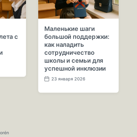
Маленькие шаги
лета с
большой поддержки:
как наладить
и
сотрудничество
школы и семьи для
успешной инклюзии
23 января 2026
Д
а
т
а
п
у
б
л
orén
и