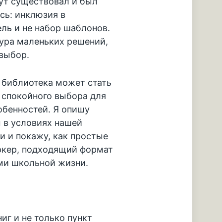
ут существовал и был
сь: инклюзия в
ель и не набор шаблонов.
тура маленьких решений,
выбор.
к библиотека может стать
 спокойного выбора для
обенностей. Я опишу
 в условиях нашей
и и покажу, как простые
ркер, подходящий формат
ми школьной жизни.
иг и не только пункт