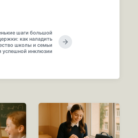
нькие шаги большой
ержки: как наладить
С
ество школы и семьи
л
я успешной инклюзии
е
д
у
ю
щ
а
я
з
а
п
и
с
ь
: