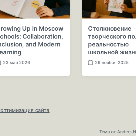
:
rowing Up in Moscow
Столкновение
chools: Collaboration,
творческого по
nclusion, and Modern
реальностью
earning
школьной жизн
23 мая 2026
29 ноября 2025
Д
а
т
а
п
у
б
 оптимизация сайта
л
и
к
а
Тема от
Anders N
ц