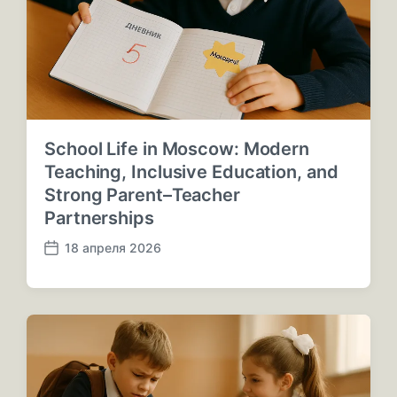
а
ц
и
и
School Life in Moscow: Modern
Teaching, Inclusive Education, and
Strong Parent–Teacher
Partnerships
18 апреля 2026
Д
а
т
а
п
у
б
л