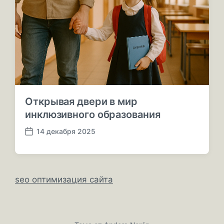
и
к
а
ц
и
и
Открывая двери в мир
инклюзивного образования
14 декабря 2025
Д
а
т
а
п
seo оптимизация сайта
у
б
л
и