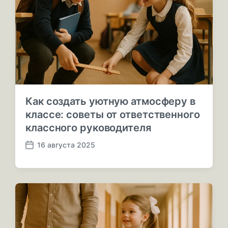
и
к
а
ц
и
и
Как создать уютную атмосферу в
классе: советы от ответственного
классного руководителя
16 августа 2025
Д
а
т
а
п
у
б
л