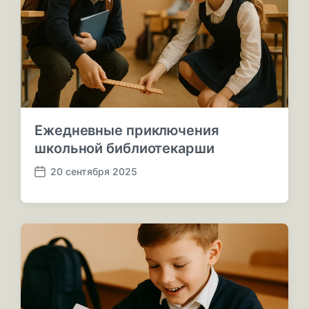
с
:
ь
:
Ежедневные приключения
школьной библиотекарши
20 сентября 2025
Д
а
т
а
п
у
б
л
и
к