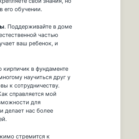
крепляете свои знания, но
в его обучении.
ры
. Поддерживайте в доме
 естественной частью
зучает ваш ребенок, и
о кирпичик в фундаменте
ногому научиться друг у
вы к сотрудничеству.
Как справляется мой
озможности для
и делает нас более
ей.
ржимо стремится к