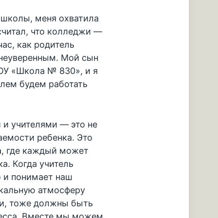
 школы, меня охватила
считал, что колледжи —
час, как родитель
 неуверенным. Мой сын
ОУ «Школа № 830», и я
телем будем работать
и учителями — это не
аемости ребенка. Это
а, где каждый может
ка. Когда учитель
о и понимает наш
икальную атмосферу
ли, тоже должны быть
есса. Вместе мы можем