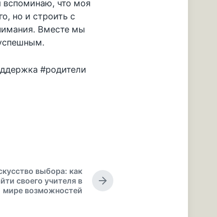
 вспоминаю, что моя
о, но и строить с
нимания. Вместе мы
 успешным.
оддержка #родители
скусство выбора: как
йти своего учителя в
С
мире возможностей
л
е
д