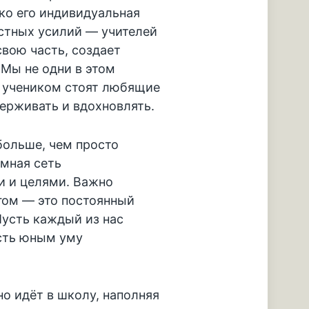
ько его индивидуальная
естных усилий — учителей
свою часть, создает
Мы не одни в этом
 учеником стоят любящие
держивать и вдохновлять.
больше, чем просто
омная сеть
и и целями. Важно
гом — это постоянный
Пусть каждый из нас
ость юным уму
но идёт в школу, наполняя