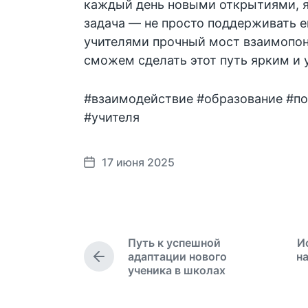
каждый день новыми открытиями, я
задача — не просто поддерживать ег
учителями прочный мост взаимопо
сможем сделать этот путь ярким и
#взаимодействие #образование #п
#учителя
17 июня 2025
Д
а
т
а
п
Путь к успешной
И
у
адаптации нового
на
П
б
ученика в школах
р
л
е
и
д