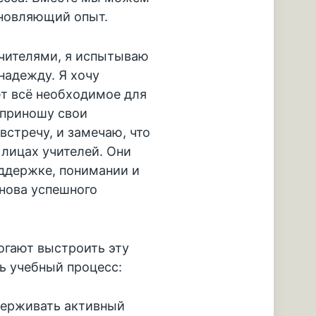
хновляющий опыт.
учителями, я испытываю
надежду. Я хочу
ет всё необходимое для
 приношу свои
стречу, и замечаю, что
 лицах учителей. Они
ддержке, понимании и
нова успешного
огают выстроить эту
ь учебный процесс:
держивать активный