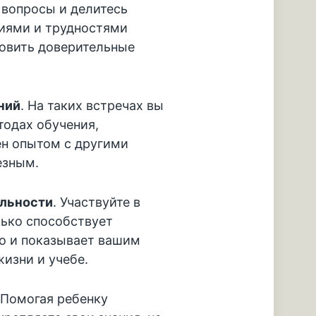
 вопросы и делитесь
иями и трудностями
новить доверительные
ний
. На таких встречах вы
одах обучения,
н опытом с другими
езным.
ельности
. Участвуйте в
лько способствует
но и показывает вашим
жизни и учебе.
 Помогая ребенку