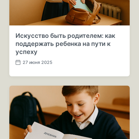
и
и
Искусство быть родителем: как
поддержать ребенка на пути к
успеху
27 июня 2025
Д
а
т
а
п
у
б
л
и
к
а
ц