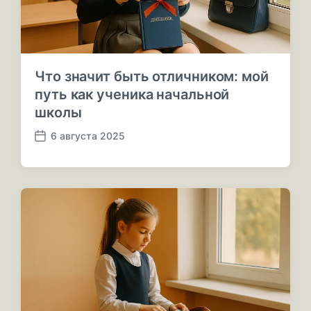
и
и
Что значит быть отличником: мой
путь как ученика начальной
школы
6 августа 2025
Д
а
т
а
п
у
б
л
и
к
а
ц