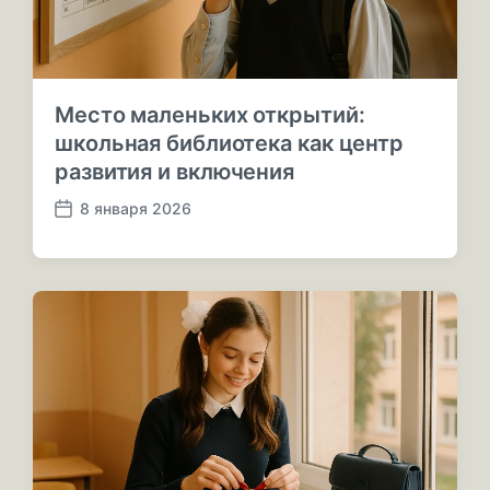
Место маленьких открытий:
школьная библиотека как центр
развития и включения
8 января 2026
Д
а
т
а
п
у
б
л
и
к
а
ц