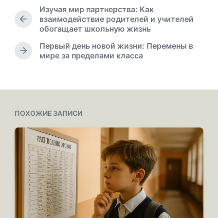
а
Изучая мир партнерства: Как
п
взаимодействие родителей и учителей
П
у
обогащает школьную жизнь
р
б
е
Первый день новой жизни: Перемены в
л
д
С
мире за пределами класса
и
ы
л
к
д
е
а
у
д
ц
щ
у
и
а
ю
и
я
щ
ПОХОЖИЕ ЗАПИСИ
з
а
а
я
п
з
и
а
с
п
ь
и
:
с
ь
: