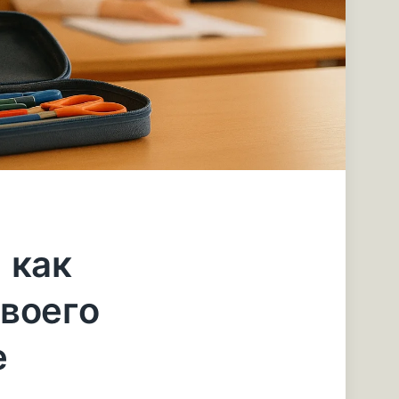
 как
воего
е