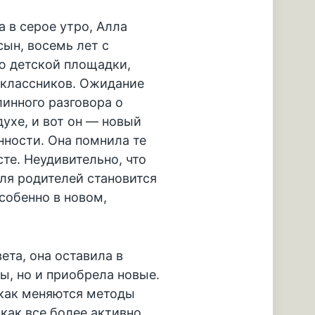
 в серое утро, Алла
сын, восемь лет с
ю детской площадки,
оклассников. Ожидание
линного разговора о
ухе, и вот он — новый
нности. Она помнила те
сте. Неудивительно, что
ля родителей становится
собенно в новом,
ета, она оставила в
, но и приобрела новые.
 как меняются методы
как все более активно