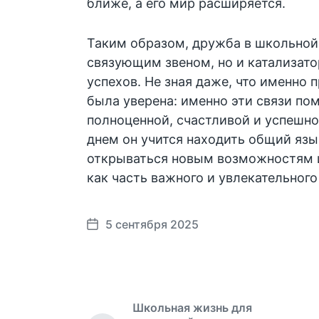
ближе, а его мир расширяется.
Таким образом, дружба в школьной
связующим звеном, но и катализат
успехов. Не зная даже, что именно п
была уверена: именно эти связи пом
полноценной, счастливой и успешн
днем он учится находить общий яз
открываться новым возможностям 
как часть важного и увлекательного
5 сентября 2025
Д
а
т
а
п
Школьная жизнь для
у